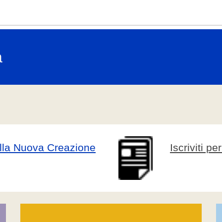
a
 della Nuova Creazione
Iscriviti p