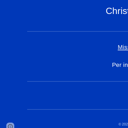
Chris
Mis
Per in
© 202
Page
Report abuse