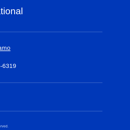
tional
iamo
7-6319
erved.